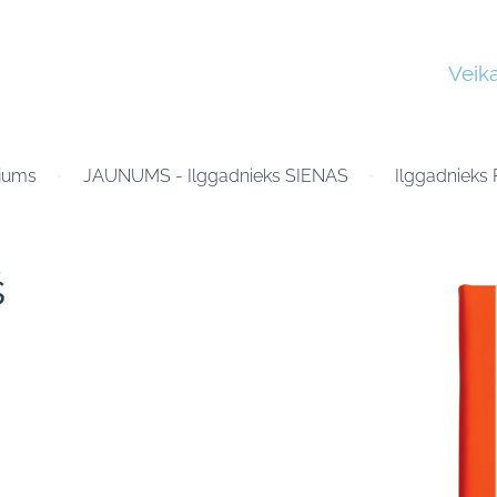
Veika
ājums
JAUNUMS - Ilggadnieks SIENAS
Ilggadnieks
š