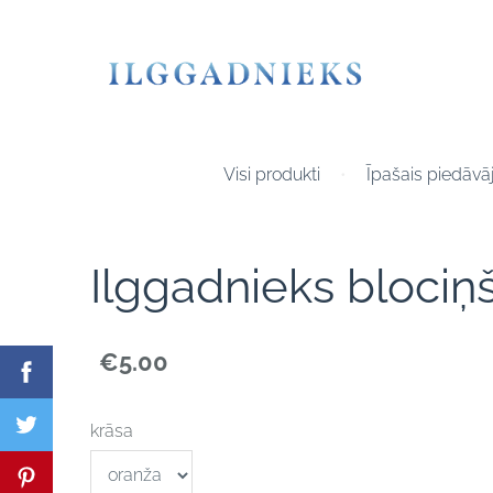
Visi produkti
Īpašais piedāv
Ilggadnieks blociņ
€5.00
krāsa