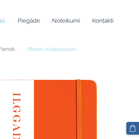
ls
Piegāde
Noteikumi
Kontakti
 Pamati
Blociņi un pildspalvas